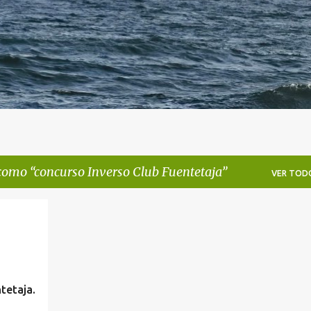
 como
concurso Inverso Club Fuentetaja
VER TOD
+
tetaja.