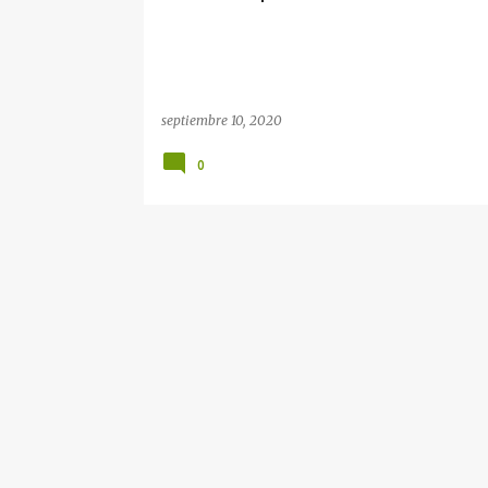
d
a
s
septiembre 10, 2020
0