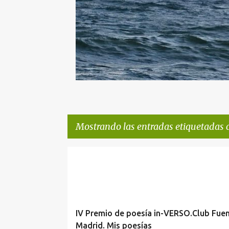
Mostrando las entradas etiquetadas
E
CONCURSO INVERSO CLUB FUENTETAJA
n
CONCURSO POEMAS
CONCURSO POESÍAS
t
r
IV Premio de poesía in-VERSO.Club Fuen
a
Madrid. Mis poesías