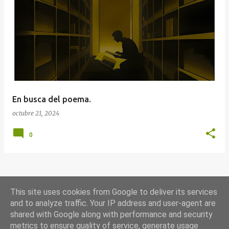
E
n
t
r
a
d
a
En busca del poema.
s
octubre 21, 2024
0
MÁS ENTRADAS
This site uses cookies from Google to deliver its services
and to analyze traffic. Your IP address and user-agent are
shared with Google along with performance and security
Con la tecnología de Blogger
metrics to ensure quality of service, generate usage