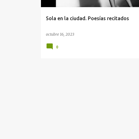
d
a
Sola en la ciudad. Poesías recitados
s
octubre 16, 2023
0