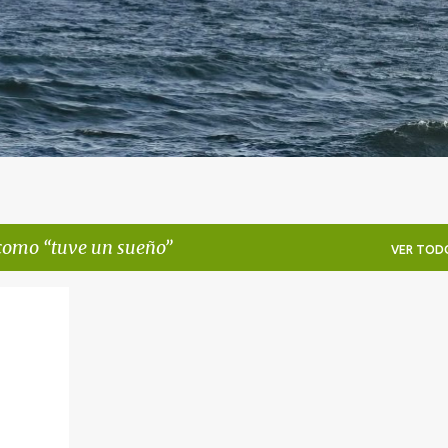
 como
tuve un sueño
VER TOD
+