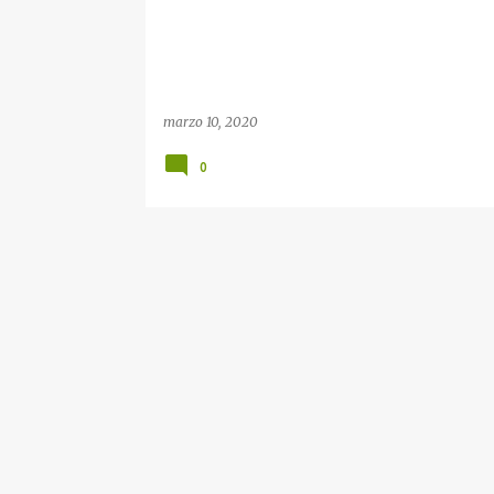
d
a
s
marzo 10, 2020
0