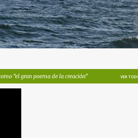
 como
el gran poema de la creación
VER TOD
+
1