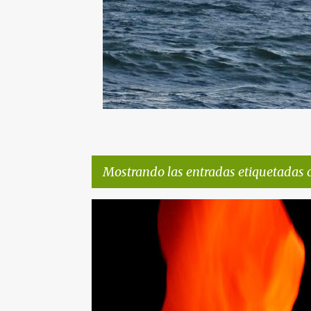
Mostrando las entradas etiquetadas
E
¿CUÁNTOS DEMONIOS TENDRÉ DENTRO?
n
t
r
a