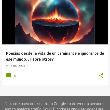
E
n
t
r
a
d
a
Poesías desde la vida de un caminante e ignorante de
s
ese mundo. ¿Habrá otros?
julio 06, 2024
0
MÁS ENTRADAS
This site uses cookies from Google to deliver its services
and to analyze traffic. Your IP address and user-agent are