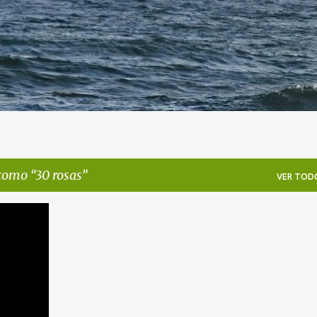
 como
30 rosas
VER TOD
PAREJA