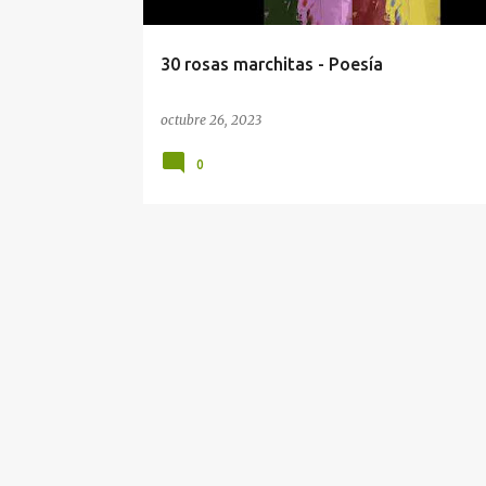
d
a
30 rosas marchitas - Poesía
s
octubre 26, 2023
0