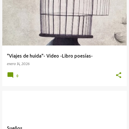
E
n
t
r
a
d
a
"Viajes de huida"- Video -Libro poesías-
s
enero 14, 2026
0
Sueños