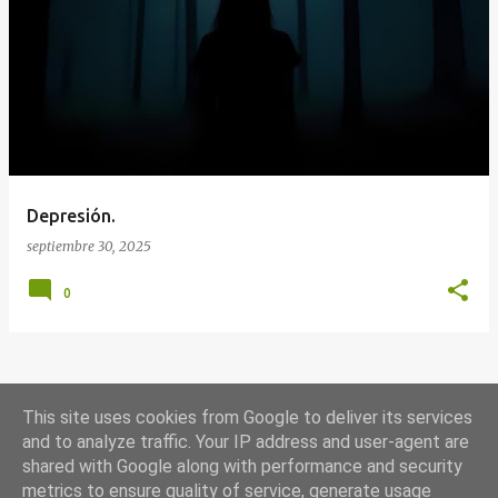
E
n
t
r
a
d
a
Depresión.
s
septiembre 30, 2025
0
MÁS ENTRADAS
This site uses cookies from Google to deliver its services
and to analyze traffic. Your IP address and user-agent are
shared with Google along with performance and security
Con la tecnología de Blogger
metrics to ensure quality of service, generate usage