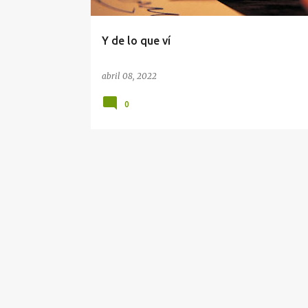
d
a
Y de lo que ví
s
abril 08, 2022
0