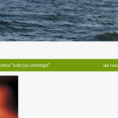
 como
solo yo conmigo
VER TOD
+