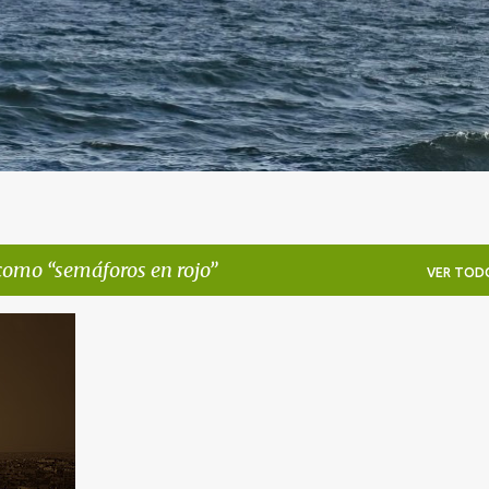
 como
semáforos en rojo
VER TOD
+
1