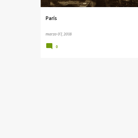
d
a
París
s
marzo 07, 2018
0