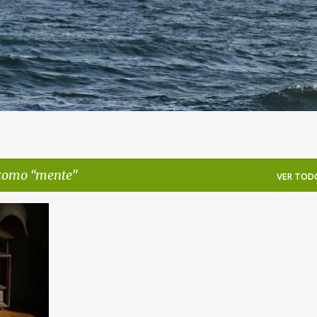
 como
mente
VER TOD
LIDAD