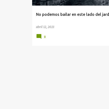
d
a
No podemos bailar en este lado del jard
s
abril 12, 2021
0