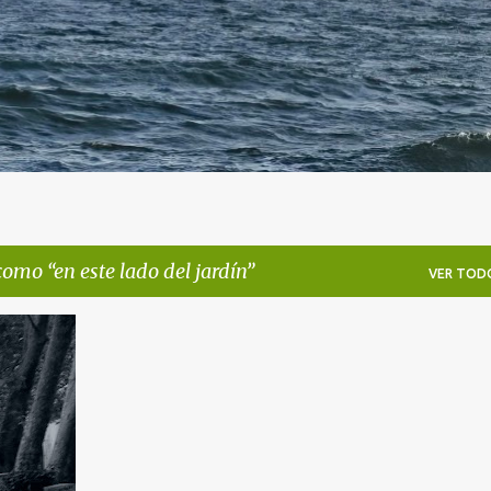
 como
en este lado del jardín
VER TOD
+