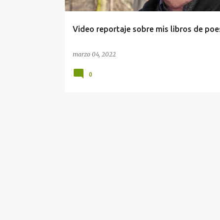
d
a
Video reportaje sobre mis libros de poe
s
marzo 04, 2022
0