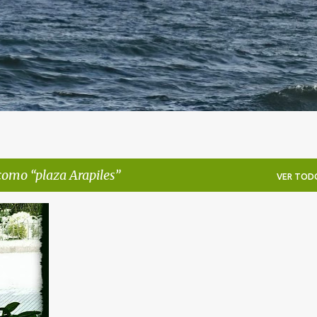
 como
plaza Arapiles
VER TOD
LES