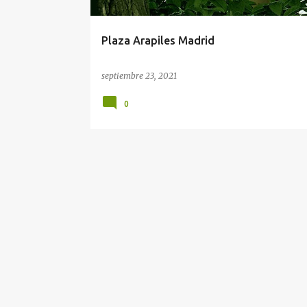
d
a
Plaza Arapiles Madrid
s
septiembre 23, 2021
0