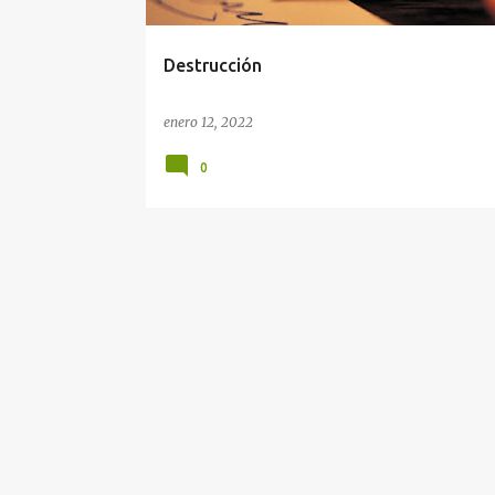
d
a
Destrucción
s
enero 12, 2022
0