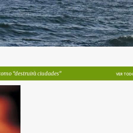
 como
destruirà ciudades
VER TOD
+