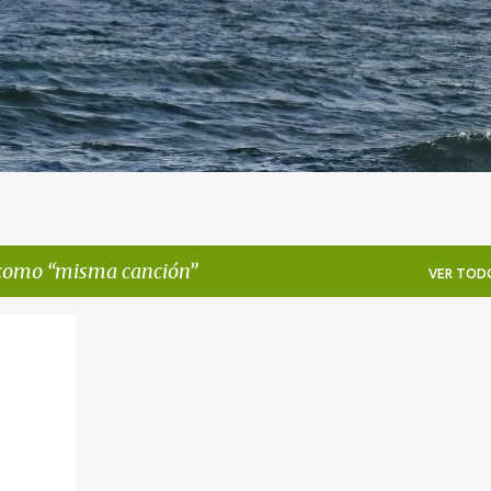
 como
misma canción
VER TOD
+
1