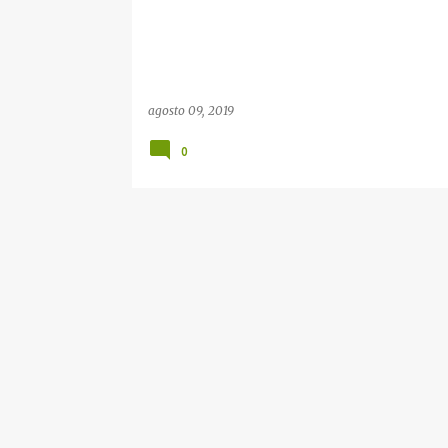
d
a
s
agosto 09, 2019
0