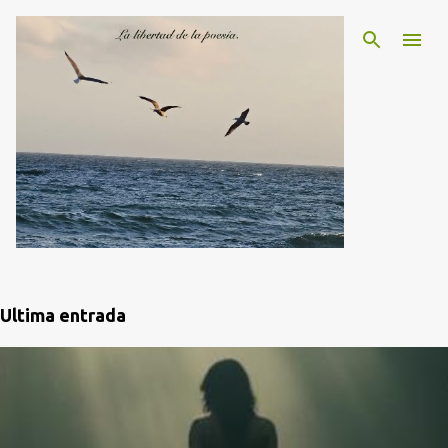
Ir al contenido principal
Ultima entrada
E
n
t
r
a