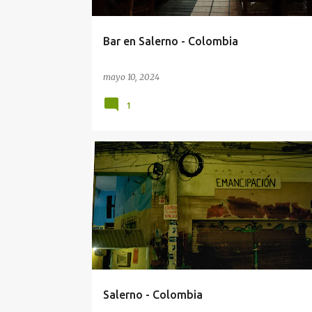
d
a
Bar en Salerno - Colombia
s
mayo 10, 2024
1
CRISTO TE ESPERA
FOTOGRAFÍAS DE COLOMBIA
PUEBLOS DE COLOMBIA.
SALERNO
Salerno - Colombia