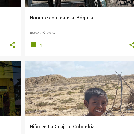
Hombre con maleta. Bógota.
mayo 06, 2024
1
DESIERTO DE LA GUAJIRA.
FOTOGRAFÍAS DE COLOMBIA
+
FOTOS SOBRE LA GUAJIRA
+
Niño en La Guajira- Colombia