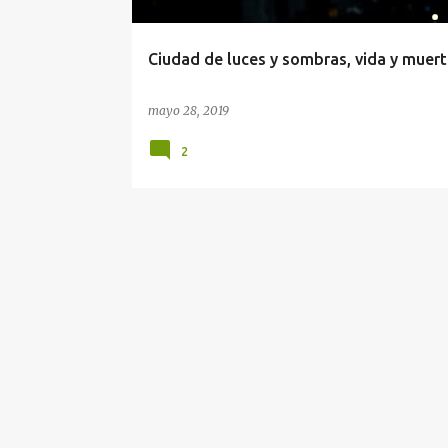
d
a
Ciudad de luces y sombras, vida y muer
s
mayo 28, 2019
2