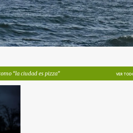
 como
la ciudad es pizza
VER TOD
+
4