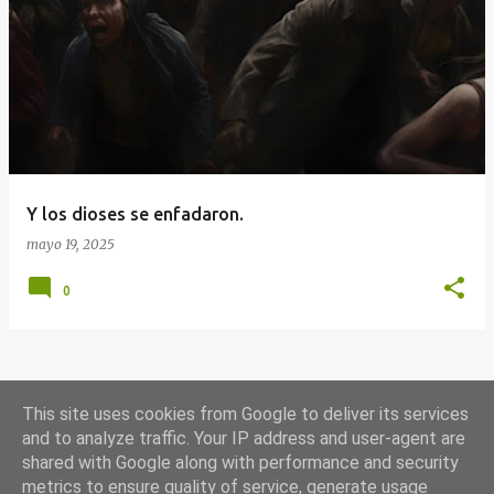
E
n
t
r
a
d
a
Y los dioses se enfadaron.
s
mayo 19, 2025
0
MÁS ENTRADAS
This site uses cookies from Google to deliver its services
and to analyze traffic. Your IP address and user-agent are
shared with Google along with performance and security
Con la tecnología de Blogger
metrics to ensure quality of service, generate usage