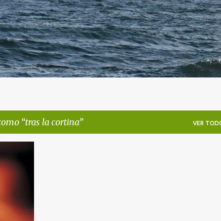
 como
tras la cortina
VER TOD
+