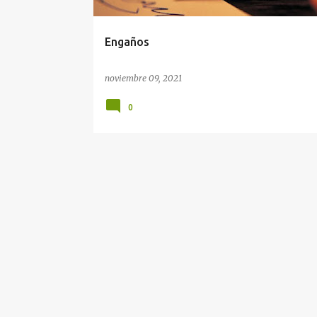
d
a
Engaños
s
noviembre 09, 2021
0