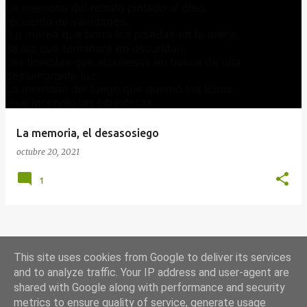
E
n
t
r
a
d
a
La memoria, el desasosiego
s
octubre 20, 2021
1
MÁS ENTRADAS
This site uses cookies from Google to deliver its services
and to analyze traffic. Your IP address and user-agent are
shared with Google along with performance and security
Con la tecnología de Blogger
metrics to ensure quality of service, generate usage