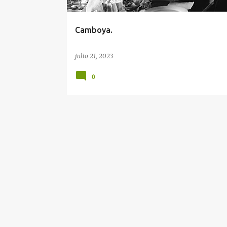
d
a
Camboya.
s
julio 21, 2023
0