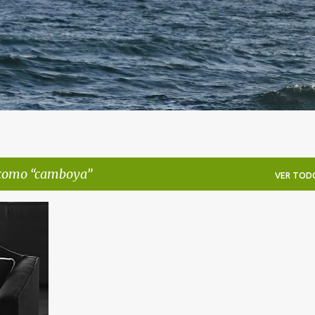
 como
camboya
VER TOD
+