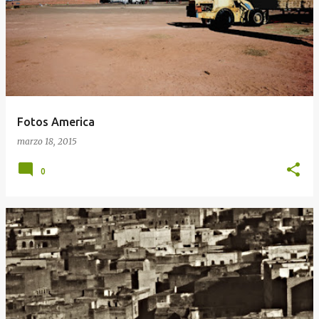
n
t
r
a
d
a
Fotos America
s
marzo 18, 2015
0