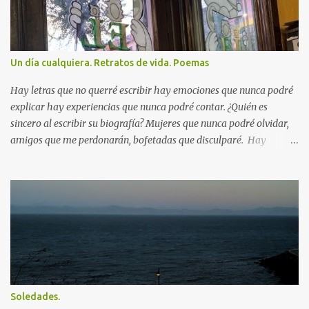
Un día cualquiera. Retratos de vida. Poemas
Hay letras que no querré escribir hay emociones que nunca podré
explicar hay experiencias que nunca podré contar. ¿Quién es
sincero al escribir su biografía? Mujeres que nunca podré olvidar,
amigos que me perdonarán, bofetadas que disculparé. Hay
vivencias que nunca relataré. Las derrotas, las supuestas victorias
quedarán siempre para mí. Me levanto, observo el mar, al
atardecer me pierdo entre cajellones y bares, miradas, risas,
tertulias a veces, algunos furtivos besos, voy donde me lleve la
música donde me guie mi instinto la noche me protege, llego a
casa me tumbo en el sofá, me sorprenden las primeras luces del
amanecer, caliento un café, me acuesto en la cama. Mañana
volveré a ver el mar.
Soledades.