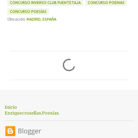
CONCURSO INVERSO CLUB FUENTETAJA
CONCURSO POEMAS
CONCURSO POESÍAS
Ubicación:
MADRID, ESPAÑA
C
o
m
e
n
t
Inicio
a
Enriquecrusellas.Poesías.
r
i