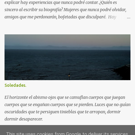
explicar hay experiencias que nunca podré contar. ¿Quién es
sincero al escribir su biografía? Mujeres que nunca podré olvidar,
amigos que me perdonarán, bofetadas que disculparé. Hay
vivencias que nunca relataré. Las derrotas, las supuestas victorias
quedarán siempre para mí. Me levanto, observo el mar, al
atardecer me pierdo entre cajellones y bares, miradas, risas,
tertulias a veces, algunos furtivos besos, voy donde me lleve la
música donde me guie mi instinto la noche me protege, llego a
casa me tumbo en el sofá, me sorprenden las primeras luces del
amanecer, caliento un café, me acuesto en la cama. Mañana
volveré a ver el mar.
Soledades.
El horizonte el abismo ojos que se camuflan cuerpos que juegan
cuerpos que se engañan cuerpos que se pierden. Luces que no guían
oscuridades que te persiguen tinieblas que te arropan, dormir
dormir desaparecer.
This site uses cookies from Google to deliver its services