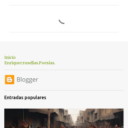
C
o
m
e
n
t
Inicio
a
Enriquecrusellas.Poesías.
r
i
o
s
Entradas populares