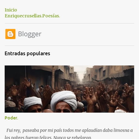
t
Inicio
a
Enriquecrusellas.Poesías.
r
i
o
s
Entradas populares
Poder.
Fui rey, paseaba por mi país todos me aplaudían daba limosna a
los pobres fueron felices. Nunca se rebelaron.