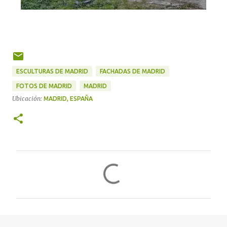
ESCULTURAS DE MADRID
FACHADAS DE MADRID
FOTOS DE MADRID
MADRID
Ubicación:
MADRID, ESPAÑA
C
o
m
e
n