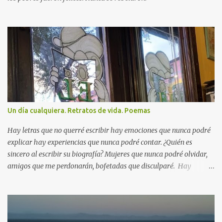
Un día cualquiera. Retratos de vida. Poemas
Hay letras que no querré escribir hay emociones que nunca podré
explicar hay experiencias que nunca podré contar. ¿Quién es
sincero al escribir su biografía? Mujeres que nunca podré olvidar,
amigos que me perdonarán, bofetadas que disculparé. Hay
vivencias que nunca relataré. Las derrotas, las supuestas victorias
quedarán siempre para mí. Me levanto, observo el mar, al
atardecer me pierdo entre cajellones y bares, miradas, risas,
tertulias a veces, algunos furtivos besos, voy donde me lleve la